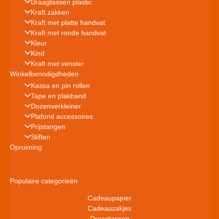
Draagtassen plastic
Kraft zakken
Kraft met platte handvat
Kraft met ronde handvat
Kleur
Kind
Kraft met venster
Winkelbenodigdheden
Kassa en pin rollen
Tape en plakband
Dozenverkleiner
Plafond accessoires
Prijstangen
Stiften
Opruiming
Populaire categorieën
Cadeaupapier
Cadeauzakjes
Draagtassen