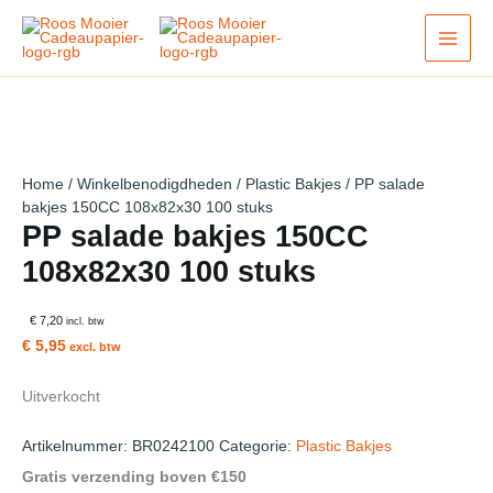
Ga
naar
de
inhoud
Home
/
Winkelbenodigdheden
/
Plastic Bakjes
/ PP salade
bakjes 150CC 108x82x30 100 stuks
PP salade bakjes 150CC
108x82x30 100 stuks
€ 7,20
incl. btw
€ 5,95
excl. btw
Uitverkocht
Artikelnummer:
BR0242100
Categorie:
Plastic Bakjes
Gratis verzending boven €150