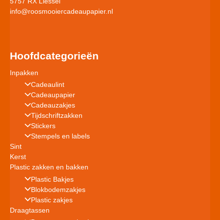
5757 RX Liessel
info@roosmooiercadeaupapier.nl
Hoofdcategorieën
Inpakken
Cadeaulint
Cadeaupapier
Cadeauzakjes
Tijdschriftzakken
Stickers
Stempels en labels
Sint
Kerst
Plastic zakken en bakken
Plastic Bakjes
Blokbodemzakjes
Plastic zakjes
Draagtassen