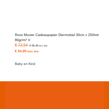
Roos Mooier Cadeaupapier Diermobiel 30cm x 250mtr
80gr/m² V
€ 72,54
€ 66,49
incl. btw
€ 54,95
excl. btw
Baby en Kind