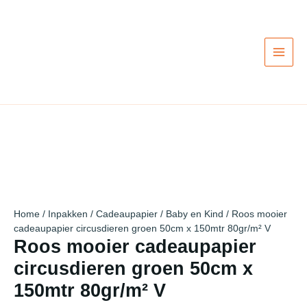
Ga
Actie!
Actie!
Actie!
Actie!
Actie!
Actie!
Actie!
Actie!
Actie!
naar
de
inhoud
Home
/
Inpakken
/
Cadeaupapier
/
Baby en Kind
/ Roos mooier
cadeaupapier circusdieren groen 50cm x 150mtr 80gr/m² V
Roos mooier cadeaupapier
circusdieren groen 50cm x
150mtr 80gr/m² V