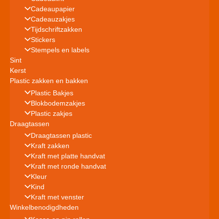
Cadeaupapier
Cadeauzakjes
Tijdschriftzakken
Stickers
Stempels en labels
Sint
Kerst
Plastic zakken en bakken
Plastic Bakjes
Blokbodemzakjes
Plastic zakjes
Draagtassen
Draagtassen plastic
Kraft zakken
Kraft met platte handvat
Kraft met ronde handvat
Kleur
Kind
Kraft met venster
Winkelbenodigdheden