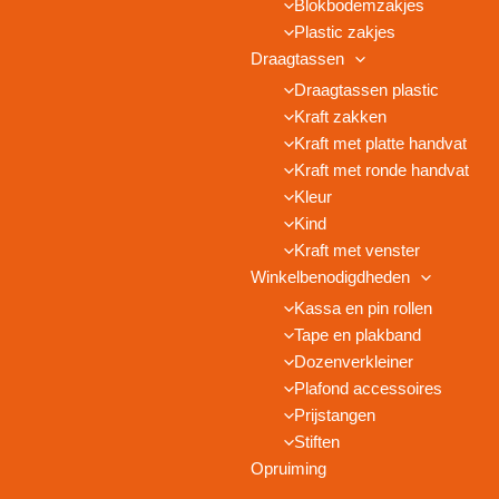
Blokbodemzakjes
Plastic zakjes
Draagtassen
Draagtassen plastic
Kraft zakken
Kraft met platte handvat
Kraft met ronde handvat
Kleur
Kind
Kraft met venster
Winkelbenodigdheden
Kassa en pin rollen
Tape en plakband
Dozenverkleiner
Plafond accessoires
Prijstangen
Stiften
Opruiming