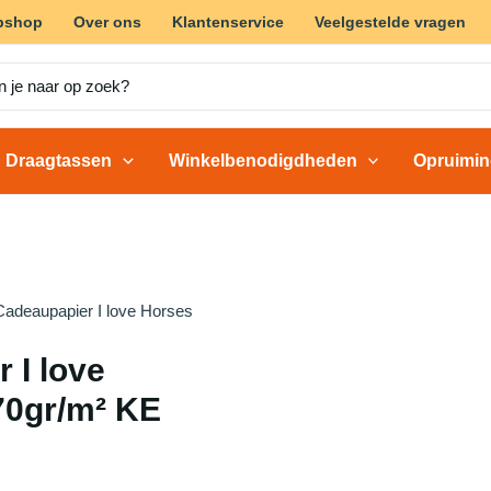
bshop
Over ons
Klantenservice
Veelgestelde vragen
Draagtassen
Winkelbenodigdheden
Opruimi
adeaupapier I love Horses
 I love
70gr/m² KE