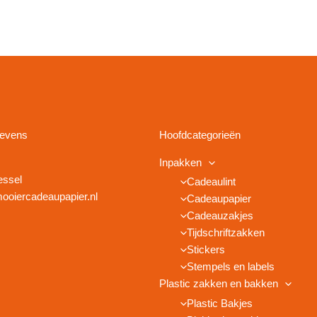
gevens
Hoofdcategorieën
Inpakken
essel
Cadeaulint
ooiercadeaupapier.nl
Cadeaupapier
Cadeauzakjes
Tijdschriftzakken
Stickers
Stempels en labels
Plastic zakken en bakken
Plastic Bakjes