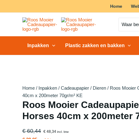
Ga
Home
We
Actie!
Actie!
Actie!
Actie!
Actie!
Actie!
Actie!
Actie!
Actie!
naar
de
Zoeken
naar:
inhoud
Inpakken
Plastic zakken en bakken
Home
/
Inpakken
/
Cadeaupapier
/
Dieren
/ Roos Mooier C
40cm x 200meter 70gr/m² KE
Roos Mooier Cadeaupapier
Horses 40cm x 200meter 
€ 60,44
€ 48,34
incl. btw