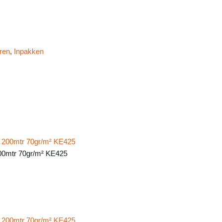
ren
,
Inpakken
00mtr 70gr/m² KE425