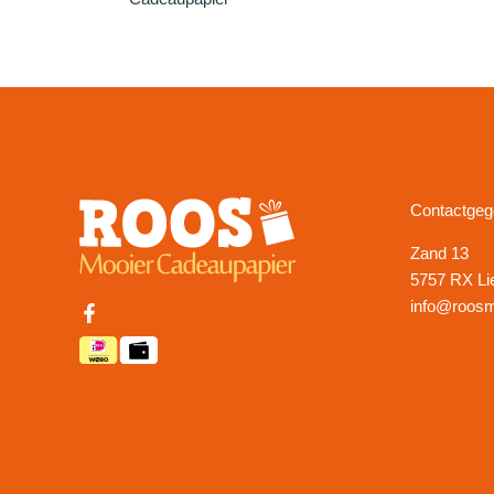
Contactge
Zand 13
5757 RX Li
info@roosm