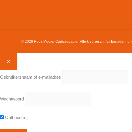
© 2026 Roos Mooier Cadeaupapier. Alle kleuren zijn bij benadering, 
Gebruikersnaam of e-mailadres
Wachtwoord
Onthoud mij