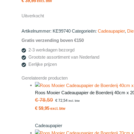
€ 39,95
excl. btw
Uitverkocht
Artikelnummer:
KE99740
Categorieën:
Cadeaupapier
,
Die
Gratis verzending boven €150
2-3 werkdagen bezorgd
Grootste assortiment van Nederland
Eerlijke prijzen
Gerelateerde producten
Roos Mooier Cadeaupapier de Boerderij 40cm x 2
€ 78,59
€ 72,54
incl. btw
€ 59,95
excl. btw
Cadeaupapier