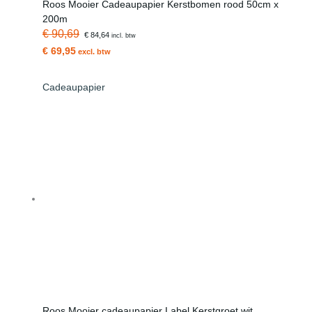
Roos Mooier Cadeaupapier Kerstbomen rood 50cm x
200m
€ 90,69
€ 84,64
incl. btw
€ 69,95
excl. btw
Cadeaupapier
Roos Mooier cadeaupapier Label Kerstgroet wit