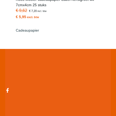
7cmx4cm 25 stuks
€ 9,62
€ 7,20
incl. btw
€ 5,95
excl. btw
Cadeaupapier