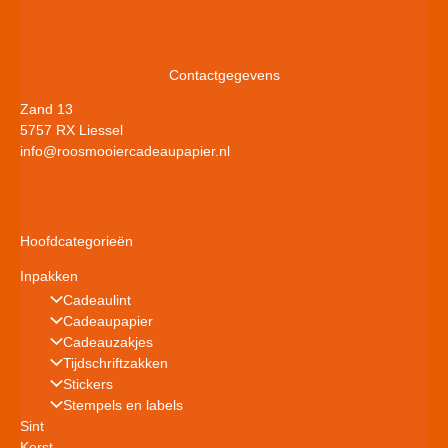
Contactgegevens
Zand 13
5757 RX Liessel
info@roosmooiercadeaupapier.nl
Hoofdcategorieën
Inpakken
Cadeaulint
Cadeaupapier
Cadeauzakjes
Tijdschriftzakken
Stickers
Stempels en labels
Sint
Kerst