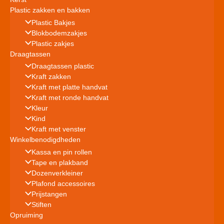
Plastic zakken en bakken
Plastic Bakjes
Blokbodemzakjes
Plastic zakjes
Draagtassen
Draagtassen plastic
Kraft zakken
Kraft met platte handvat
Kraft met ronde handvat
Kleur
Kind
Kraft met venster
Winkelbenodigdheden
Kassa en pin rollen
Tape en plakband
Dozenverkleiner
Plafond accessoires
Prijstangen
Stiften
Opruiming