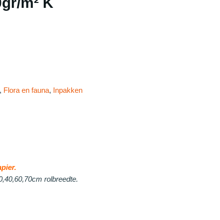
gr/m² K
,
Flora en fauna
,
Inpakken
pier.
30,40,60,70cm rolbreedte.