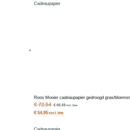
Cadeaupapier
Roos Mooier cadeaupapier gedroogd gras/bloeme
€ 72,54
€ 66,49
incl. btw
€ 54,95
excl. btw
Cadeaupapier