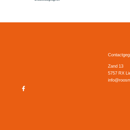
Contactge
Zand 13
5757 RX Li
info@roosm