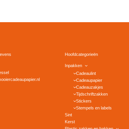
gevens
Hoofdcategorieën
Inpakken
essel
Cadeaulint
ooiercadeaupapier.nl
Cadeaupapier
Cadeauzakjes
Tijdschriftzakken
Stickers
Stempels en labels
Sint
Kerst
Plastic zakken en bakken