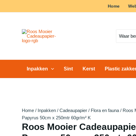
Ga
Home
We
Actie!
Actie!
Actie!
Actie!
Actie!
Actie!
Actie!
Actie!
Actie!
naar
de
inhoud
Zoeken
naar:
Inpakken
Sint
Kerst
Plastic zakk
Home
/
Inpakken
/
Cadeaupapier
/
Flora en fauna
/ Roos 
Papyrus 50cm x 250mtr 60gr/m² K
Roos Mooier Cadeaupapier