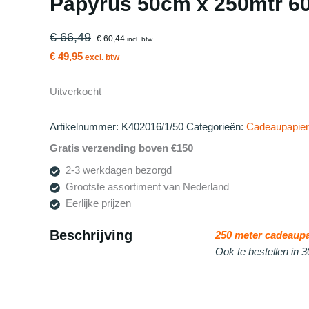
Papyrus 50cm x 250mtr 60
€ 66,49
€ 60,44
incl. btw
€ 49,95
excl. btw
Uitverkocht
Artikelnummer:
K402016/1/50
Categorieën:
Cadeaupapier
Gratis verzending boven €150
2-3 werkdagen bezorgd
Grootste assortiment van Nederland
Eerlijke prijzen
Beschrijving
250 meter cadeaupa
Ook te bestellen in 