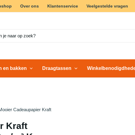
bshop
Over ons
Klantenservice
Veelgestelde vragen
en en bakken
Draagtassen
Winkelbenodigdhed
Mooier Cadeaupapier Kraft
 Kraft