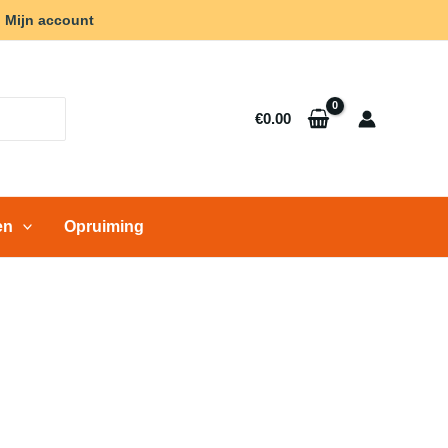
Mijn account
€
0.00
en
Opruiming