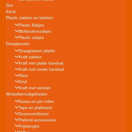
Sint
Kerst
Plastic zakken en bakken
Plastic Bakjes
Blokbodemzakjes
Plastic zakjes
Draagtassen
Draagtassen plastic
Kraft zakken
Kraft met platte handvat
Kraft met ronde handvat
Kleur
Kind
Kraft met venster
Winkelbenodigdheden
Kassa en pin rollen
Tape en plakband
Dozenverkleiner
Plafond accessoires
Prijstangen