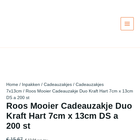
Ga
Actie!
Actie!
Actie!
Actie!
Actie!
Actie!
Actie!
Actie!
Actie!
naar
de
inhoud
Home
/
Inpakken
/
Cadeauzakjes
/
Cadeauzakjes
7x13cm
/ Roos Mooier Cadeauzakje Duo Kraft Hart 7cm x 13cm
DS a 200 st
Roos Mooier Cadeauzakje Duo
Kraft Hart 7cm x 13cm DS a
200 st
€ 15,67
€ 12,04