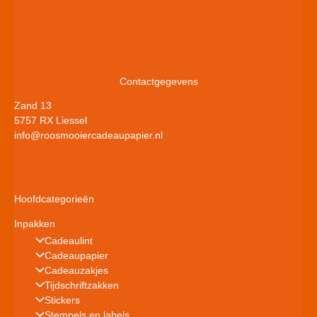
Contactgegevens
Zand 13
5757 RX Liessel
info@roosmooiercadeaupapier.nl
Hoofdcategorieën
Inpakken
Cadeaulint
Cadeaupapier
Cadeauzakjes
Tijdschriftzakken
Stickers
Stempels en labels