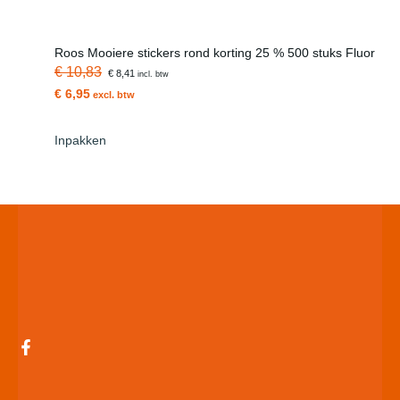
Roos Mooiere stickers rond korting 25 % 500 stuks Fluor
€ 10,83
€ 8,41
incl. btw
€ 6,95
excl. btw
Inpakken