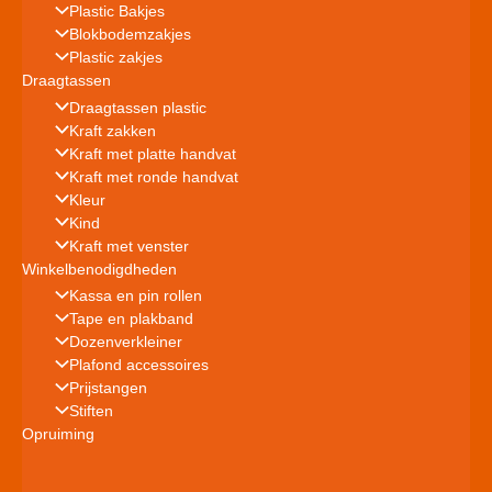
Plastic Bakjes
Blokbodemzakjes
Plastic zakjes
Draagtassen
Draagtassen plastic
Kraft zakken
Kraft met platte handvat
Kraft met ronde handvat
Kleur
Kind
Kraft met venster
Winkelbenodigdheden
Kassa en pin rollen
Tape en plakband
Dozenverkleiner
Plafond accessoires
Prijstangen
Stiften
Opruiming