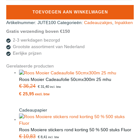
Jute
Zakjes
TOEVOEGEN AAN WINKELWAGEN
met
sluitkoord
Artikelnummer:
JUTE100
Categorieën:
Cadeauzakjes
,
Inpakken
10
Gratis verzending boven €150
x15
2-3 werkdagen bezorgd
Nieuw
Grootste assortiment van Nederland
100
Eerlijke prijzen
stuks
aantal
Gerelateerde producten
Roos Mooier Cadeaufolie 50cmx300m 25 mhu
€ 36,24
€ 31,40
incl. btw
€ 25,95
excl. btw
Cadeaupapier
Roos Mooiere stickers rond korting 50 % 500 stuks Fluor
€ 10,83
€ 8,41
incl. btw