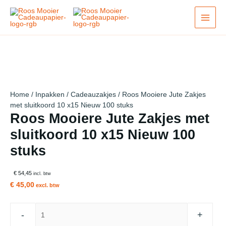
Ga
Actie!
Actie!
Actie!
Actie!
naar
de
inhoud
Home
/
Inpakken
/
Cadeauzakjes
/ Roos Mooiere Jute Zakjes
met sluitkoord 10 x15 Nieuw 100 stuks
Roos Mooiere Jute Zakjes met
sluitkoord 10 x15 Nieuw 100
stuks
€ 54,45
incl. btw
€ 45,00
excl. btw
Roos
-
+
Mooiere