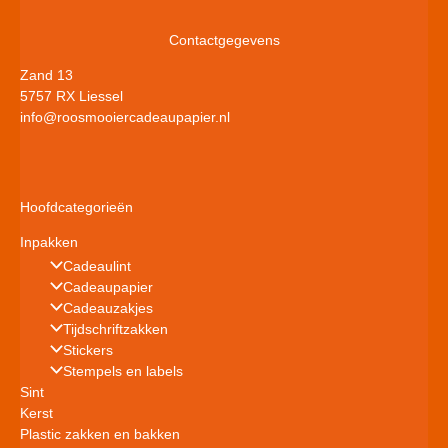
Contactgegevens
Zand 13
5757 RX Liessel
info@roosmooiercadeaupapier.nl
Hoofdcategorieën
Inpakken
Cadeaulint
Cadeaupapier
Cadeauzakjes
Tijdschriftzakken
Stickers
Stempels en labels
Sint
Kerst
Plastic zakken en bakken