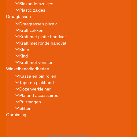
Blokbodemzakjes
Plastic zakjes
Draagtassen
Draagtassen plastic
Kraft zakken
Kraft met platte handvat
Kraft met ronde handvat
Kleur
Kind
Kraft met venster
Winkelbenodigdheden
Kassa en pin rollen
Tape en plakband
Dozenverkleiner
Plafond accessoires
Prijstangen
Stiften
Opruiming
Populaire categorieën