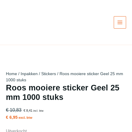
Ga
Actie!
Actie!
Actie!
Actie!
Actie!
Actie!
Actie!
Actie!
Actie!
naar
de
inhoud
Home
/
Inpakken
/
Stickers
/ Roos mooiere sticker Geel 25 mm
1000 stuks
Roos mooiere sticker Geel 25
mm 1000 stuks
€ 10,83
€ 8,41
incl. btw
€ 6,95
excl. btw
Uitverkocht