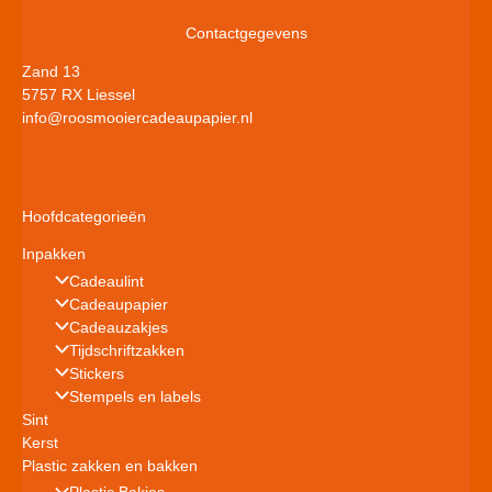
Contactgegevens
Zand 13
5757 RX Liessel
info@roosmooiercadeaupapier.nl
Hoofdcategorieën
Inpakken
Cadeaulint
Cadeaupapier
Cadeauzakjes
Tijdschriftzakken
Stickers
Stempels en labels
Sint
Kerst
Plastic zakken en bakken