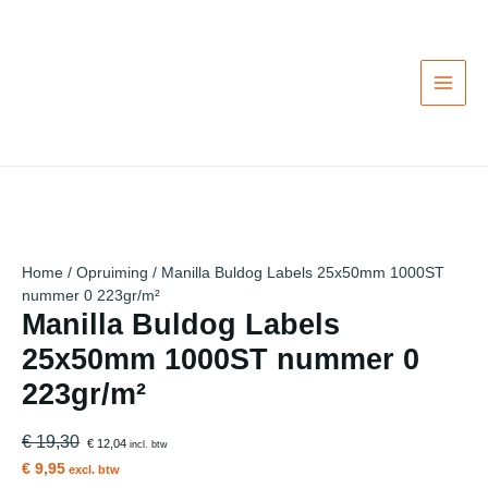
Ga
Actie!
Actie!
Actie!
Actie!
Actie!
Actie!
Actie!
Actie!
Actie!
naar
de
inhoud
Home
/
Opruiming
/ Manilla Buldog Labels 25x50mm 1000ST
nummer 0 223gr/m²
Manilla Buldog Labels
25x50mm 1000ST nummer 0
223gr/m²
€ 19,30
€ 12,04
incl. btw
€ 9,95
excl. btw