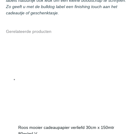
labels natuurlijk ook leuk om een kleine boodschap te schrijven.
Zo geeft u met de bulldog label een finishing touch aan het
cadeautje of geschenktasje.
Gerelateerde producten
Roos mooier cadeaupapier verliefd 30cm x 150mtr
80gr/m² V