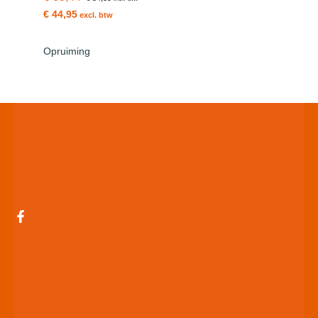
€ 44,95
excl. btw
Opruiming