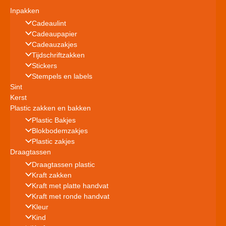
Inpakken
Cadeaulint
Cadeaupapier
Cadeauzakjes
Tijdschriftzakken
Stickers
Stempels en labels
Sint
Kerst
Plastic zakken en bakken
Plastic Bakjes
Blokbodemzakjes
Plastic zakjes
Draagtassen
Draagtassen plastic
Kraft zakken
Kraft met platte handvat
Kraft met ronde handvat
Kleur
Kind