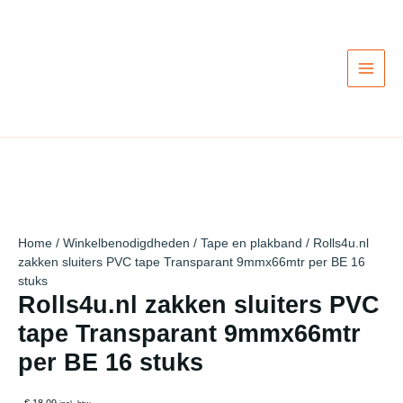
Ga
naar
de
inhoud
Home
/
Winkelbenodigdheden
/
Tape en plakband
/ Rolls4u.nl
zakken sluiters PVC tape Transparant 9mmx66mtr per BE 16
stuks
Rolls4u.nl zakken sluiters PVC
tape Transparant 9mmx66mtr
per BE 16 stuks
€ 18,09