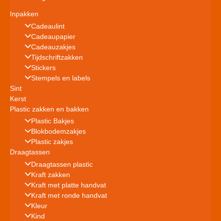
Inpakken
Cadeaulint
Cadeaupapier
Cadeauzakjes
Tijdschriftzakken
Stickers
Stempels en labels
Sint
Kerst
Plastic zakken en bakken
Plastic Bakjes
Blokbodemzakjes
Plastic zakjes
Draagtassen
Draagtassen plastic
Kraft zakken
Kraft met platte handvat
Kraft met ronde handvat
Kleur
Kind