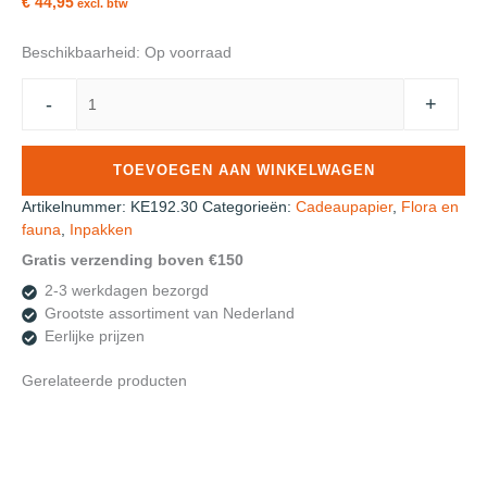
€ 44,95
excl. btw
Beschikbaarheid:
Op voorraad
Roos
-
+
Mooier
Cadeaupapier
Flower
TOEVOEGEN AAN WINKELWAGEN
nature
eco
Artikelnummer:
KE192.30
Categorieën:
Cadeaupapier
,
Flora en
30cm
fauna
,
Inpakken
x
Gratis verzending boven €150
200meter
2-3 werkdagen bezorgd
70gr/m²
Grootste assortiment van Nederland
aantal
Eerlijke prijzen
Gerelateerde producten