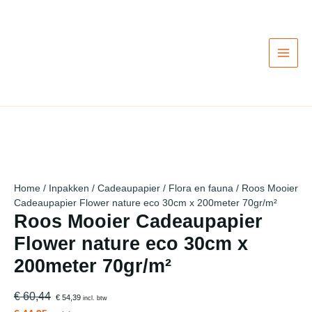
Ga
Actie!
Actie!
Actie!
Actie!
Actie!
Actie!
Actie!
Actie!
Actie!
naar
de
inhoud
Home
/
Inpakken
/
Cadeaupapier
/
Flora en fauna
/ Roos Mooier
Cadeaupapier Flower nature eco 30cm x 200meter 70gr/m²
Roos Mooier Cadeaupapier
Flower nature eco 30cm x
200meter 70gr/m²
€ 60,44
€ 54,39
incl. btw