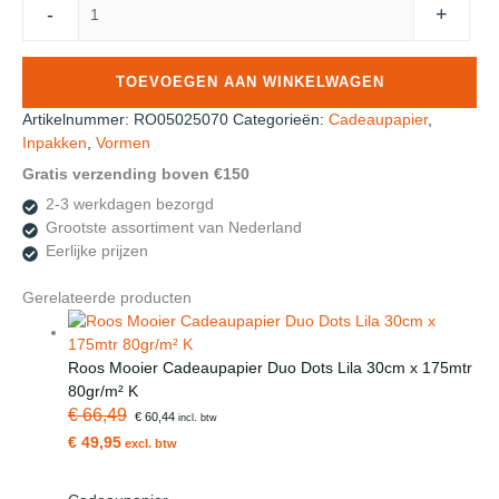
-
+
Mooier
Cadeaupapier
Full
TOEVOEGEN AAN WINKELWAGEN
color
Dots
Artikelnummer:
RO05025070
Categorieën:
Cadeaupapier
,
50cm
Inpakken
,
Vormen
x
Gratis verzending boven €150
250
2-3 werkdagen bezorgd
meter
Grootste assortiment van Nederland
70gr/m²
Eerlijke prijzen
aantal
Gerelateerde producten
Roos Mooier Cadeaupapier Duo Dots Lila 30cm x 175mtr
80gr/m² K
€ 66,49
€ 60,44
incl. btw
€ 49,95
excl. btw