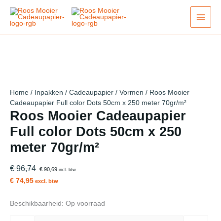
Ga
Actie!
Actie!
Actie!
Actie!
Actie!
Actie!
Actie!
Actie!
Actie!
naar
de
inhoud
Home
/
Inpakken
/
Cadeaupapier
/
Vormen
/ Roos Mooier
Cadeaupapier Full color Dots 50cm x 250 meter 70gr/m²
Roos Mooier Cadeaupapier
Full color Dots 50cm x 250
meter 70gr/m²
€ 96,74
€ 90,69
incl. btw
€ 74,95
excl. btw
Beschikbaarheid:
Op voorraad
Roos