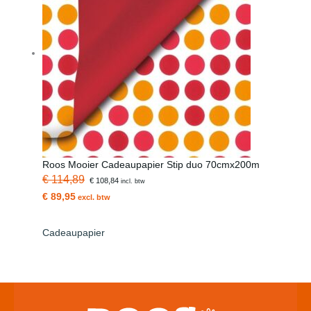
Roos Mooier Cadeaupapier Stip duo 70cmx200m
€ 114,89
€ 108,84
incl. btw
€ 89,95
excl. btw
Cadeaupapier