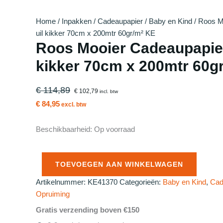
Home
/
Inpakken
/
Cadeaupapier
/
Baby en Kind
/ Roos M
uil kikker 70cm x 200mtr 60gr/m² KE
Roos Mooier Cadeaupapier
kikker 70cm x 200mtr 60g
€ 114,89
€ 102,79
incl. btw
€ 84,95
excl. btw
Beschikbaarheid:
Op voorraad
Roos
Mooier
TOEVOEGEN AAN WINKELWAGEN
Cadeaupapier
Artikelnummer:
KE41370
Categorieën:
Baby en Kind
,
Cad
luxe
Opruiming
uil
kikker
Gratis verzending boven €150
70cm