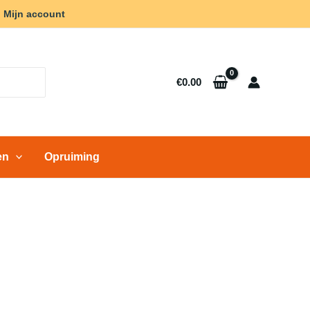
Mijn account
€
0.00
en
Opruiming