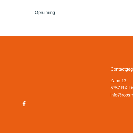
Opruiming
Contactge
Zand 13
5757 RX Li
info@roosm