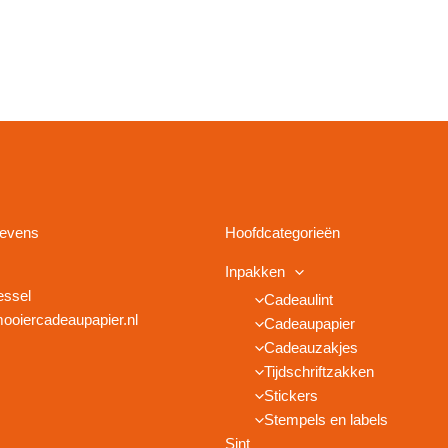
gevens
Hoofdcategorieën
Inpakken
essel
Cadeaulint
ooiercadeaupapier.nl
Cadeaupapier
Cadeauzakjes
Tijdschriftzakken
Stickers
Stempels en labels
Sint