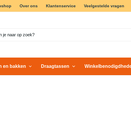
bshop
Over ons
Klantenservice
Veelgestelde vragen
en en bakken
Draagtassen
Winkelbenodigdhed