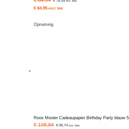
€ 78,59
incl. btw
€ 64,95
excl. btw
Opruiming
Roos Mooier Cadeaupapier Birthday Party blauw 
€ 108,84
€ 96,74
incl. btw