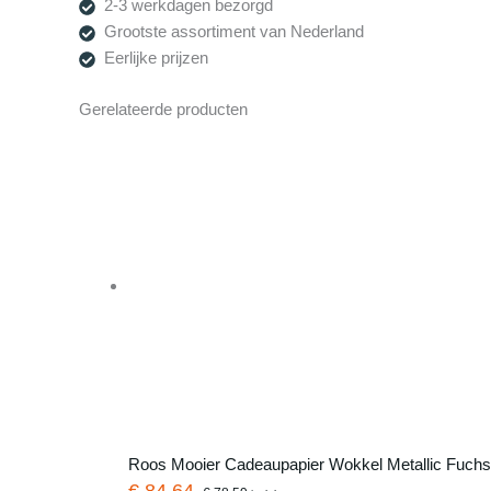
2-3 werkdagen bezorgd
x
Grootste assortiment van Nederland
200mtr
Eerlijke prijzen
60gr/m²
KE
Gerelateerde producten
aantal
Roos Mooier Cadeaupapier Wokkel Metallic Fuchs
€ 84,64