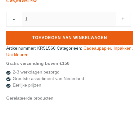
€ 86,95
excl. btw
Roos
-
+
Mooier
Cadeaupapier
Royal
TOEVOEGEN AAN WINKELWAGEN
Goud
60cm
Artikelnummer:
KR51560
Categorieën:
Cadeaupapier
,
Inpakken
,
x
Uni kleuren
200cm
Gratis verzending boven €150
70
2-3 werkdagen bezorgd
gr
Grootste assortiment van Nederland
KE575
Eerlijke prijzen
aantal
Gerelateerde producten