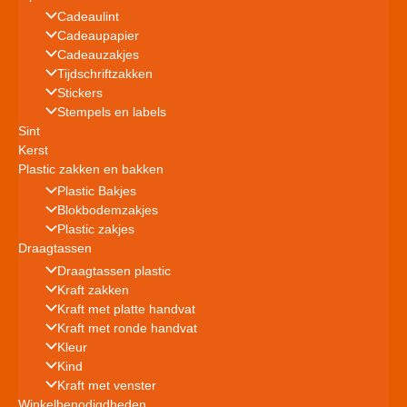
Cadeaulint
Cadeaupapier
Cadeauzakjes
Tijdschriftzakken
Stickers
Stempels en labels
Sint
Kerst
Plastic zakken en bakken
Plastic Bakjes
Blokbodemzakjes
Plastic zakjes
Draagtassen
Draagtassen plastic
Kraft zakken
Kraft met platte handvat
Kraft met ronde handvat
Kleur
Kind
Kraft met venster
Winkelbenodigdheden