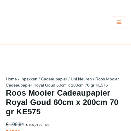
Ga
Actie!
Actie!
Actie!
Actie!
Actie!
Actie!
Actie!
Actie!
Actie!
naar
de
inhoud
Home
/
Inpakken
/
Cadeaupapier
/
Uni kleuren
/ Roos Mooier
Cadeaupapier Royal Goud 60cm x 200cm 70 gr KE575
Roos Mooier Cadeaupapier
Royal Goud 60cm x 200cm 70
gr KE575
€ 108,84
€ 105,21
incl. btw