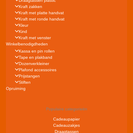
Draagtassen plastic
Kraft zakken
Kraft met platte handvat
Kraft met ronde handvat
Kleur
Kind
Kraft met venster
Winkelbenodigdheden
Kassa en pin rollen
Tape en plakband
Dozenverkleiner
Plafond accessoires
Prijstangen
Stiften
Opruiming
Populaire categorieën
Cadeaupapier
Cadeauzakjes
Draagtassen