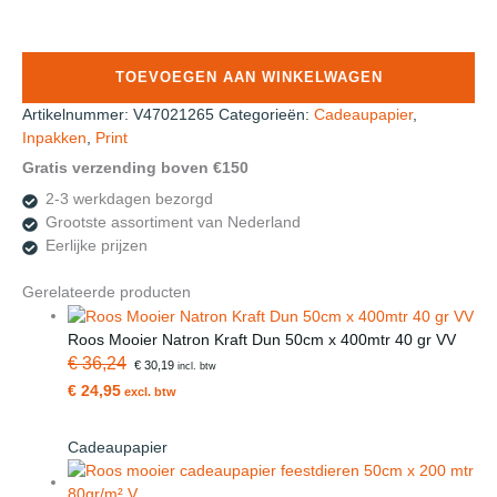
Mooier
Cadeaupapier
Valo
TOEVOEGEN AAN WINKELWAGEN
Petrol
-
Artikelnummer:
V47021265
Categorieën:
Cadeaupapier
,
goud
Inpakken
,
Print
50cmx200m
Gratis verzending boven €150
aantal
2-3 werkdagen bezorgd
Grootste assortiment van Nederland
Eerlijke prijzen
Gerelateerde producten
Roos Mooier Natron Kraft Dun 50cm x 400mtr 40 gr VV
€ 36,24
€ 30,19
incl. btw
€ 24,95
excl. btw
Cadeaupapier