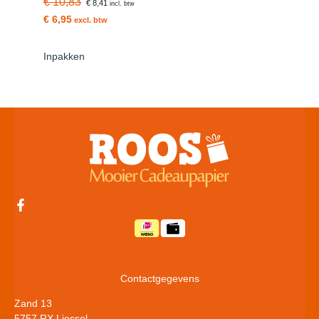
€ 10,83
€ 8,41
incl. btw
€ 6,95
excl. btw
Inpakken
Contactgegevens
Zand 13
5757 RX Liessel