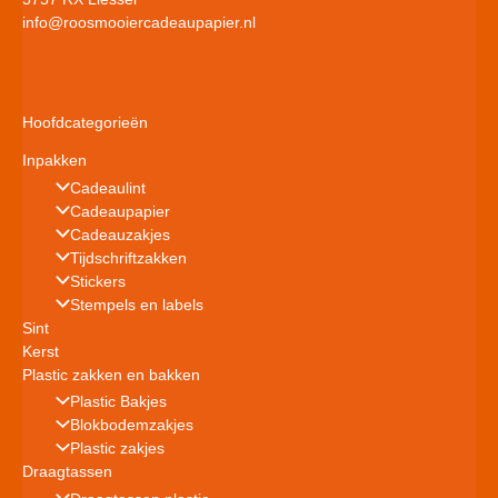
info@roosmooiercadeaupapier.nl
Hoofdcategorieën
Inpakken
Cadeaulint
Cadeaupapier
Cadeauzakjes
Tijdschriftzakken
Stickers
Stempels en labels
Sint
Kerst
Plastic zakken en bakken
Plastic Bakjes
Blokbodemzakjes
Plastic zakjes
Draagtassen