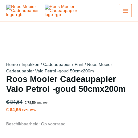
Ga
Actie!
Actie!
Actie!
Actie!
Actie!
Actie!
Actie!
Actie!
Actie!
naar
de
inhoud
Home
/
Inpakken
/
Cadeaupapier
/
Print
/ Roos Mooier
Cadeaupapier Valo Petrol -goud 50cmx200m
Roos Mooier Cadeaupapier
Valo Petrol -goud 50cmx200m
€ 84,64
€ 78,59
incl. btw
€ 64,95
excl. btw
Beschikbaarheid:
Op voorraad
Roos