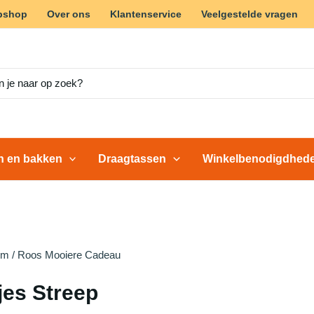
bshop
Over ons
Klantenservice
Veelgestelde vragen
en en bakken
Draagtassen
Winkelbenodigdhed
cm
/ Roos Mooiere Cadeau
es Streep