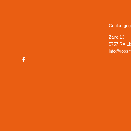
Contactge
Zand 13
5757 RX Li
info@roosm