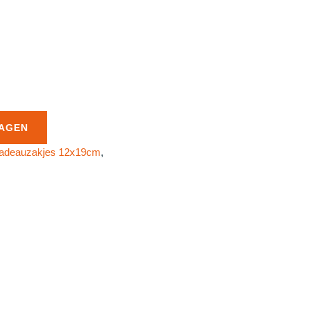
AGEN
adeauzakjes 12x19cm
,