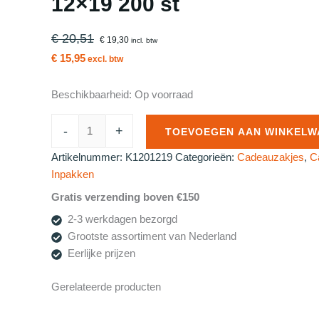
12×19 200 st
€ 20,51
€ 19,30
incl. btw
€ 15,95
excl. btw
Beschikbaarheid:
Op voorraad
Roos
-
+
TOEVOEGEN AAN WINKELW
Mooiere
Cadeau
Artikelnummer:
K1201219
Categorieën:
Cadeauzakjes
,
C
zakjes
Inpakken
Streep
Gratis verzending boven €150
12x19
2-3 werkdagen bezorgd
200
Grootste assortiment van Nederland
st
Eerlijke prijzen
aantal
Gerelateerde producten