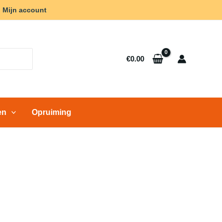
Mijn account
€
0.00
en
Opruiming