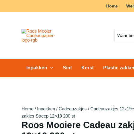
Ga
Home
We
Actie!
Actie!
Actie!
Actie!
Actie!
Actie!
Actie!
Actie!
Actie!
naar
de
inhoud
Zoeken
naar:
Inpakken
Sint
Kerst
Plastic zakk
Home
/
Inpakken
/
Cadeauzakjes
/
Cadeauzakjes 12x19
zakjes Streep 12×19 200 st
Roos Mooiere Cadeau zakj