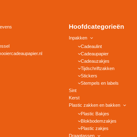
Hoofdcategorieën
gevens
Inpakken
essel
Cadeaulint
ooiercadeaupapier.nl
Cadeaupapier
Cadeauzakjes
Tijdschriftzakken
Stickers
Stempels en labels
Sint
Kerst
Plastic zakken en bakken
Plastic Bakjes
Blokbodemzakjes
Plastic zakjes
Draagtassen