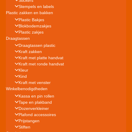
Stickers
Stempels en labels
Plastic zakken en bakken
Plastic Bakjes
Blokbodemzakjes
Plastic zakjes
Draagtassen
Draagtassen plastic
Kraft zakken
Kraft met platte handvat
Kraft met ronde handvat
Kleur
Kind
Kraft met venster
Winkelbenodigdheden
Kassa en pin rollen
Tape en plakband
Dozenverkleiner
Plafond accessoires
Prijstangen
Stiften