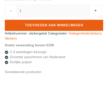
Roos
-
+
Mooiere
Sticker
Geluk
TOEVOEGEN AAN WINKELWAGEN
Ø
2,5cm
Artikelnummer:
stickergeluk
Categorieën:
Gelegenheidsstickers
,
500
Stickers
stuks
Gratis verzending boven €150
aantal
2-3 werkdagen bezorgd
Grootste assortiment van Nederland
Eerlijke prijzen
Gerelateerde producten