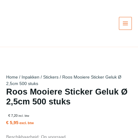
Ga
Actie!
Actie!
Actie!
Actie!
Actie!
Actie!
naar
de
inhoud
Home
/
Inpakken
/
Stickers
/ Roos Mooiere Sticker Geluk Ø
2,5cm 500 stuks
Roos Mooiere Sticker Geluk Ø
2,5cm 500 stuks
€ 7,20
incl. btw
€ 5,95
excl. btw
Beschikbaarheid:
Op voorraad