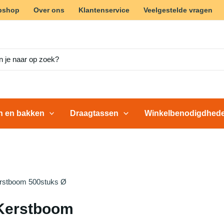
bshop
Over ons
Klantenservice
Veelgestelde vragen
en en bakken
Draagtassen
Winkelbenodigdhed
erstboom 500stuks Ø
 Kerstboom