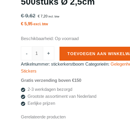
500stuks Ø 2,5cm
€ 9,62
€ 7,20
incl. btw
€ 5,95
excl. btw
Beschikbaarheid:
Op voorraad
Roos
-
+
TOEVOEGEN AAN WINKELW
Mooiere
stickertjes
Artikelnummer:
stickerkerstboom
Categorieën:
Gelegenhe
Kerstboom
Stickers
500stuks
Gratis verzending boven €150
Ø
2-3 werkdagen bezorgd
2,5cm
Grootste assortiment van Nederland
aantal
Eerlijke prijzen
Gerelateerde producten