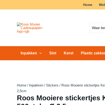
Ga
Home
We
Actie!
Actie!
Actie!
Actie!
Actie!
Actie!
Actie!
naar
de
inhoud
Zoeken
naar:
Inpakken
Sint
Kerst
Plastic zakk
Home
/
Inpakken
/
Stickers
/ Roos Mooiere stickertjes K
2,5cm
Roos Mooiere stickertjes