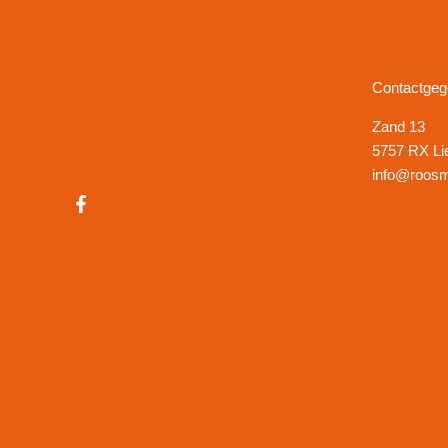
Contactge
Zand 13
5757 RX Li
info@roosm