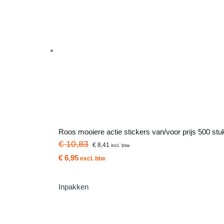
Roos mooiere actie stickers van/voor prijs 500 stu
€ 10,83
€ 8,41
incl. btw
€ 6,95
excl. btw
Inpakken