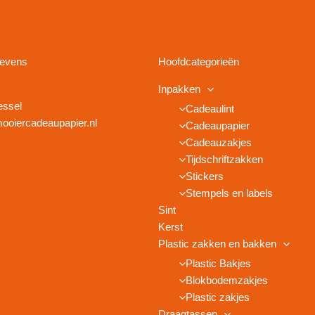
gevens
Hoofdcategorieën
Inpakken
essel
Cadeaulint
ooiercadeaupapier.nl
Cadeaupapier
Cadeauzakjes
Tijdschriftzakken
Stickers
Stempels en labels
Sint
Kerst
Plastic zakken en bakken
Plastic Bakjes
Blokbodemzakjes
Plastic zakjes
Draagtassen