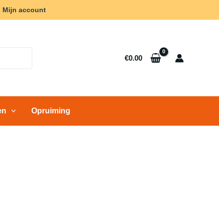
Mijn account
€
0.00
en
Opruiming