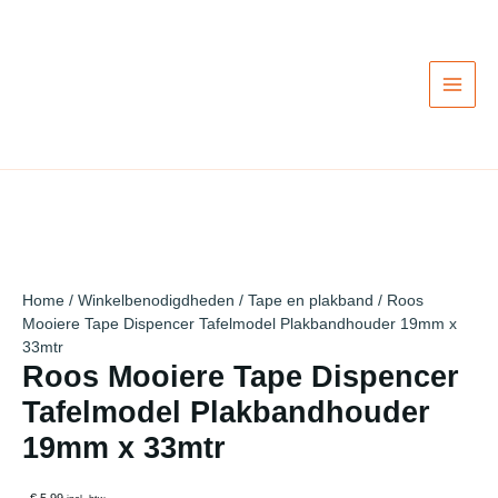
Ga
naar
de
inhoud
Home
/
Winkelbenodigdheden
/
Tape en plakband
/ Roos
Mooiere Tape Dispencer Tafelmodel Plakbandhouder 19mm x
33mtr
Roos Mooiere Tape Dispencer
Tafelmodel Plakbandhouder
19mm x 33mtr
€ 5,99