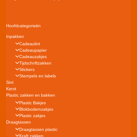
Hoofdcategorieën
Inpakken
Cadeaulint
Cadeaupapier
Cadeauzakjes
Tijdschriftzakken
Stickers
Stempels en labels
Sint
Kerst
Plastic zakken en bakken
Plastic Bakjes
Blokbodemzakjes
Plastic zakjes
Draagtassen
Draagtassen plastic
Kraft zakken