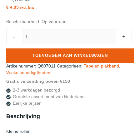
incl. btw
€ 4,95
excl. btw
Beschikbaarheid:
Op voorraad
Roos
-
+
Mooiere
Tape
Dispencer
TOEVOEGEN AAN WINKELWAGEN
Tafelmodel
Plakbandhouder
Artikelnummer:
Q807011
Categorieën:
Tape en plakband
,
19mm
Winkelbenodigdheden
x
Gratis verzending boven €150
33mtr
2-3 werkdagen bezorgd
aantal
Grootste assortiment van Nederland
Eerlijke prijzen
Beschrijving
Kleine rollen