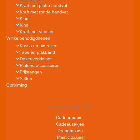
Kraft met platte handvat
Kraft met ronde handvat
Kleur
Kind
Kraft met venster
Winkelbenodigdheden
Kassa en pin rollen
Tape en plakband
Dozenverkleiner
Plafond accessoires
Prijstangen
Stiften
Opruiming
Populaire categorieën
Cadeaupapier
Cadeauzakjes
Draagtassen
Plastic zakjes