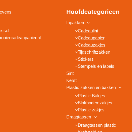
Hoofdcategorieën
gevens
Inpakken
essel
Cadeaulint
ooiercadeaupapier.nl
Cadeaupapier
Cadeauzakjes
Tijdschriftzakken
Stickers
Stempels en labels
Sint
Kerst
Plastic zakken en bakken
Plastic Bakjes
Blokbodemzakjes
Plastic zakjes
Draagtassen
Draagtassen plastic