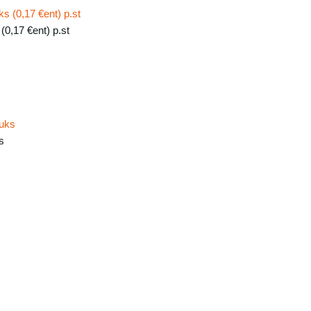
0,17 €ent) p.st
s