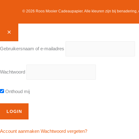
© 2026 Roos Mooier Cadeaupapier. Alle kleuren zijn bij benadering, 
Gebruikersnaam of e-mailadres
Wachtwoord
Onthoud mij
Account aanmaken
Wachtwoord vergeten?