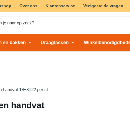
bshop
Over ons
Klantenservice
Veelgestelde vragen
en en bakken
Draagtassen
Winkelbenodigdhed
n handvat 19+8×22 per st
ren handvat