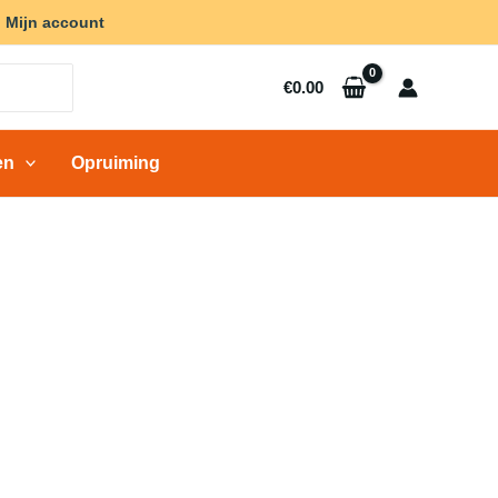
Mijn account
€
0.00
en
Opruiming