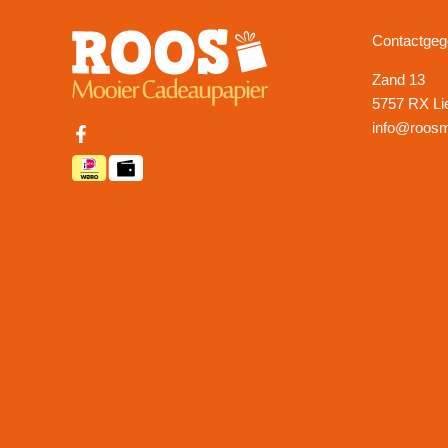
Contactge
Zand 13
5757 RX Li
info@roosm