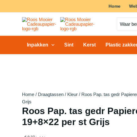
Ga
Home
We
Actie!
Actie!
Actie!
Actie!
Actie!
Actie!
naar
de
Zoeken
naar:
inhoud
Inpakken
Sint
Kerst
Plastic zakk
Home
/
Draagtassen
/
Kleur
/ Roos Pap. tas gedr Papiere
Grijs
Roos Pap. tas gedr Papie
19+8×22 per st Grijs