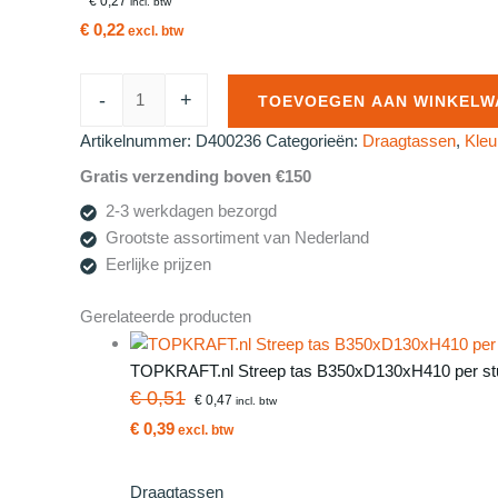
€ 0,27
incl. btw
€ 0,22
excl. btw
Roos
-
+
TOEVOEGEN AAN WINKELW
Pap.
tas
Artikelnummer:
D400236
Categorieën:
Draagtassen
,
Kleu
gedr
Gratis verzending boven €150
Papieren
2-3 werkdagen bezorgd
handvat
Grootste assortiment van Nederland
19+8x22
Eerlijke prijzen
per
st
Gerelateerde producten
Grijs
aantal
TOPKRAFT.nl Streep tas B350xD130xH410 per st
€ 0,51
€ 0,47
incl. btw
€ 0,39
excl. btw
Draagtassen