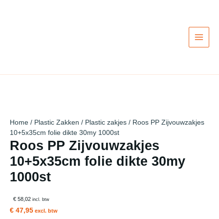
Ga
naar
de
inhoud
Home
/
Plastic Zakken
/
Plastic zakjes
/ Roos PP Zijvouwzakjes
10+5x35cm folie dikte 30my 1000st
Roos PP Zijvouwzakjes
10+5x35cm folie dikte 30my
1000st
€ 58,02
incl. btw
€ 47,95
excl. btw