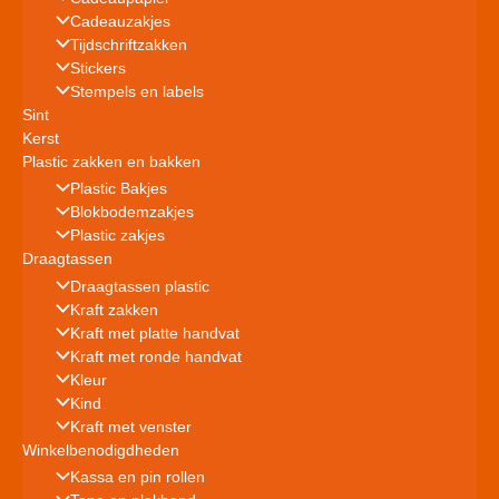
Cadeauzakjes
Tijdschriftzakken
Stickers
Stempels en labels
Sint
Kerst
Plastic zakken en bakken
Plastic Bakjes
Blokbodemzakjes
Plastic zakjes
Draagtassen
Draagtassen plastic
Kraft zakken
Kraft met platte handvat
Kraft met ronde handvat
Kleur
Kind
Kraft met venster
Winkelbenodigdheden
Kassa en pin rollen