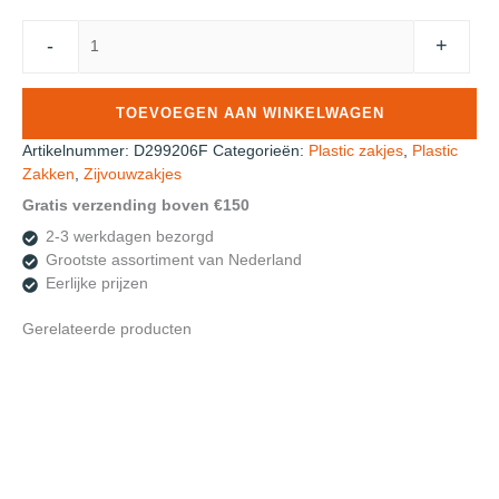
Roos
-
+
PP
Zijvouwzakjes
10+5x35cm
TOEVOEGEN AAN WINKELWAGEN
folie
dikte
Artikelnummer:
D299206F
Categorieën:
Plastic zakjes
,
Plastic
30my
Zakken
,
Zijvouwzakjes
1000st
Gratis verzending boven €150
aantal
2-3 werkdagen bezorgd
Grootste assortiment van Nederland
Eerlijke prijzen
Gerelateerde producten