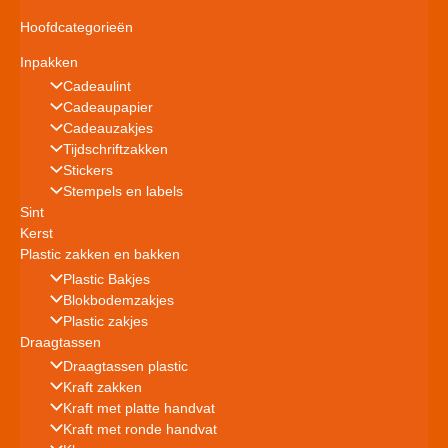
Hoofdcategorieën
Inpakken
Cadeaulint
Cadeaupapier
Cadeauzakjes
Tijdschriftzakken
Stickers
Stempels en labels
Sint
Kerst
Plastic zakken en bakken
Plastic Bakjes
Blokbodemzakjes
Plastic zakjes
Draagtassen
Draagtassen plastic
Kraft zakken
Kraft met platte handvat
Kraft met ronde handvat