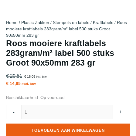
Home
/
Plastic Zakken
/
Stempels en labels
/
Kraftlabels
/ Roos
mooiere kraftlabels 283gram/m² label 500 stuks Groot
90x50mm 283 gr
Roos mooiere kraftlabels
283gram/m² label 500 stuks
Groot 90x50mm 283 gr
€ 20,51
€ 18,09
incl. btw
€ 14,95
excl. btw
Beschikbaarheid:
Op voorraad
Roos
-
+
mooiere
kraftlabels
283gram/m²
TOEVOEGEN AAN WINKELWAGEN
label