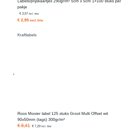
Labels/prijskaartjes 290gr/m² 5cm x 5cm 1×100 stuks per
pakje
€ 3,57
incl. btw
€ 2,95
excl. btw
Kraftlabels
Roos Mooier label 125 stuks Groot Multi Offset wit
90x50mm (tags) 300gr/m²
€ 8,41
€ 7,20
incl. btw