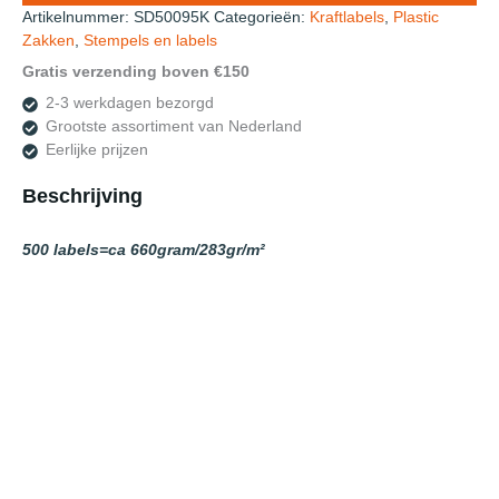
500
Artikelnummer:
SD50095K
Categorieën:
Kraftlabels
,
Plastic
stuks
Zakken
,
Stempels en labels
Groot
Gratis verzending boven €150
90x50mm
2-3 werkdagen bezorgd
283
Grootste assortiment van Nederland
gr
Eerlijke prijzen
aantal
Beschrijving
500 labels=ca 660gram/283gr/m²