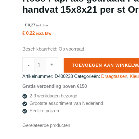
handvat 15x8x21 per st Or
€ 0,27
incl. btw
€ 0,22
excl. btw
Beschikbaarheid:
Op voorraad
Roos
-
+
TOEVOEGEN AAN WINKELW
Pap.
tas
Artikelnummer:
D400233
Categorieën:
Draagtassen
,
Kleu
gedraaid
Gratis verzending boven €150
Papieren
2-3 werkdagen bezorgd
handvat
Grootste assortiment van Nederland
15x8x21
Eerlijke prijzen
per
st
Gerelateerde producten
Oranje
aantal