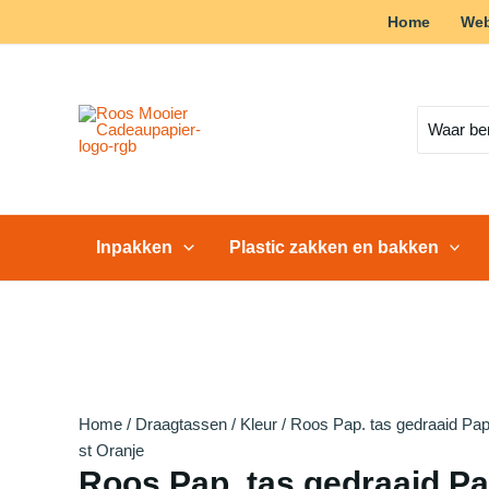
Ga
Home
We
Actie!
Actie!
Actie!
Actie!
Actie!
Actie!
naar
de
inhoud
Zoeken
naar:
Inpakken
Plastic zakken en bakken
Home
/
Draagtassen
/
Kleur
/ Roos Pap. tas gedraaid Pa
st Oranje
Roos Pap. tas gedraaid Pa