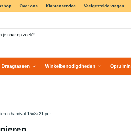
bshop
Over ons
Klantenservice
Veelgestelde vragen
Draagtassen
Winkelbenodigdheden
Opruimi
pieren handvat 15x8x21 per
pieren