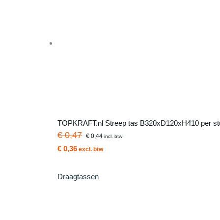
TOPKRAFT.nl Streep tas B320xD120xH410 per st
€ 0,47
€ 0,44
incl. btw
€ 0,36
excl. btw
Draagtassen