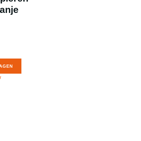
anje
AGEN
r