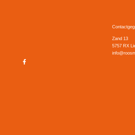
Contactge
Zand 13
5757 RX Li
info@roosm