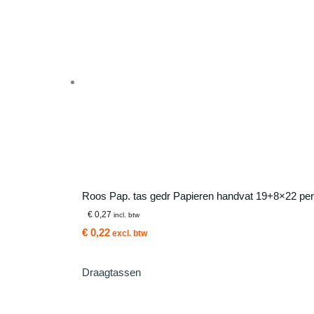
Roos Pap. tas gedr Papieren handvat 19+8×22 per
€ 0,27
incl. btw
€ 0,22
excl. btw
Draagtassen