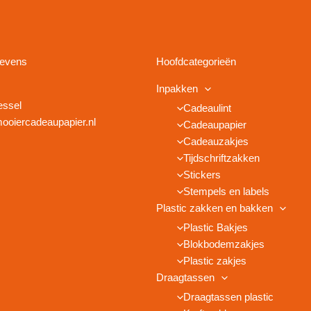
gevens
Hoofdcategorieën
Inpakken
essel
Cadeaulint
ooiercadeaupapier.nl
Cadeaupapier
Cadeauzakjes
Tijdschriftzakken
Stickers
Stempels en labels
Plastic zakken en bakken
Plastic Bakjes
Blokbodemzakjes
Plastic zakjes
Draagtassen
Draagtassen plastic